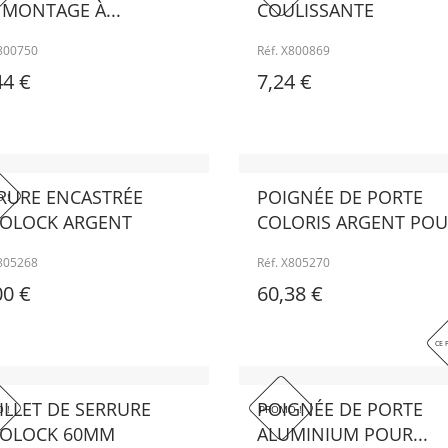
MONTAGE À...
COULISSANTE
X800750
Réf. X800869
44 €
7,24 €
RURE ENCASTRÉE
POIGNÉE DE PORTE
 !
OLOCK ARGENT
COLORIS ARGENT POUR
X805268
Réf. X805270
00 €
60,38 €
CE 
ILLET DE SERRURE
POIGNÉE DE PORTE
 !
PROMO !
OLOCK 60MM
ALUMINIUM POUR...