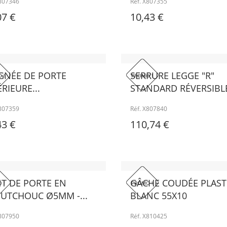
X807346
Réf. X807355
07 €
10,43 €
GNÉE DE PORTE
SERRURE LEGGE "R"
 !
PROMO !
RIEURE...
STANDARD RÉVERSIBLE
X807359
Réf. X807840
43 €
110,74 €
NT DE PORTE EN
GÂCHE COUDÉE PLAST
 !
PROMO !
UTCHOUC Ø5MM -...
BLANC 55X10
X807950
Réf. X810425