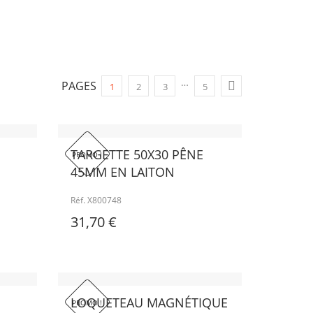
…
PAGES

1
2
3
5
TARGETTE 50X30 PÊNE
PROMO !
45MM EN LAITON
Réf. X800748
31,70 €
LOQUETEAU MAGNÉTIQUE
PROMO !