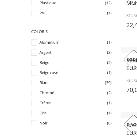
MM 
Plastique
(12)
PVC
(1)
Réf. 
22,
COLORIS
Aluminium
(1)
Argent
(3)
SER
PROMO
Beige
(5)
EUR
Beige rosé
(1)
Réf. 
Blanc
(39)
70,
Chromé
(2)
Crème
(1)
Gris
(1)
Noir
(6)
BAR
PROMO
EUR