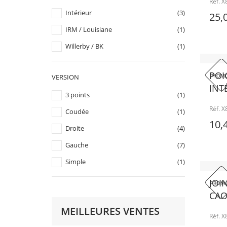
Réf. 
Intérieur
(3)
25,
IRM / Louisiane
(1)
Willerby / BK
(1)
POI
PROMO
VERSION
INTÉ
3 points
(1)
Réf. 
Coudée
(1)
10,
Droite
(4)
Gauche
(7)
Simple
(1)
JOI
PROMO
CAO
MEILLEURES VENTES
Réf. 