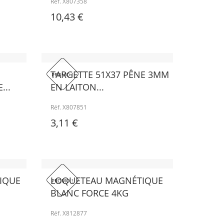
Réf. X807358
10,43 €
TARGETTE 51X37 PÊNE 3MM
PROMO !
...
EN LAITON...
Réf. X807851
3,11 €
IQUE
LOQUETEAU MAGNÉTIQUE
PROMO !
BLANC FORCE 4KG
Réf. X812877