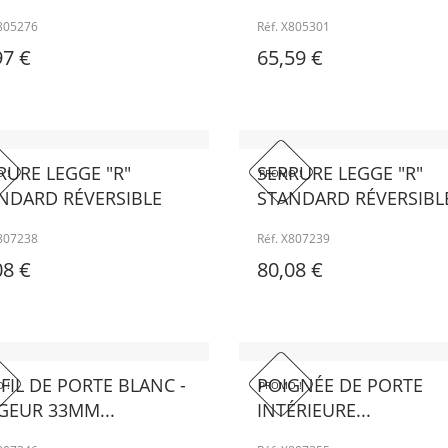
X805276
Réf. X805301
97 €
65,59 €
RURE LEGGE "R"
SERRURE LEGGE "R"
 !
PROMO !
NDARD RÉVERSIBLE
STANDARD RÉVERSIBL
X807238
Réf. X807239
08 €
80,08 €
FIL DE PORTE BLANC -
POIGNÉE DE PORTE
 !
PROMO !
GEUR 33MM...
INTÉRIEURE...