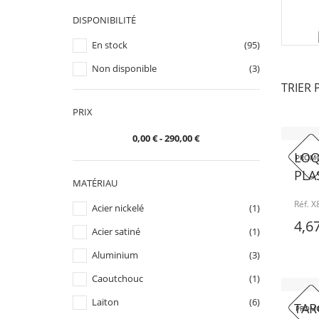
DISPONIBILITÉ
En stock
(95)
Non disponible
(3)
TRIER 
PRIX
0,00 € - 290,00 €
LOQ
PROMO
PLA
MATÉRIAU
Réf. 
Acier nickelé
(1)
4,6
Acier satiné
(1)
Aluminium
(3)
Caoutchouc
(1)
Laiton
(6)
TAR
PROMO