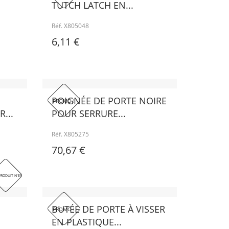
TUTCH LATCH EN...
Réf. X805048
6,11 €
POIGNÉE DE PORTE NOIRE
PROMO !
...
POUR SERRURE...
Réf. X805275
70,67 €
PRODUIT N'EST PLUS EN STOCK
BUTÉE DE PORTE À VISSER
PROMO !
EN PLASTIQUE...