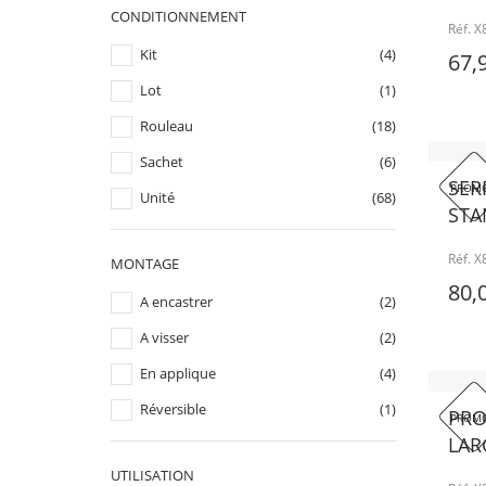
CONDITIONNEMENT
Réf. 
Kit
(4)
67,
Lot
(1)
Rouleau
(18)
Sachet
(6)
SER
PROMO
Unité
(68)
STA
Réf. 
MONTAGE
80,
A encastrer
(2)
A visser
(2)
En applique
(4)
Réversible
(1)
PRO
PROMO
LAR
UTILISATION