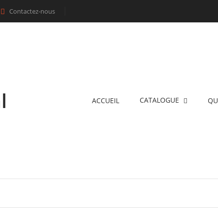
Contactez-nous

l
CATALOGUE
ACCUEIL
QU