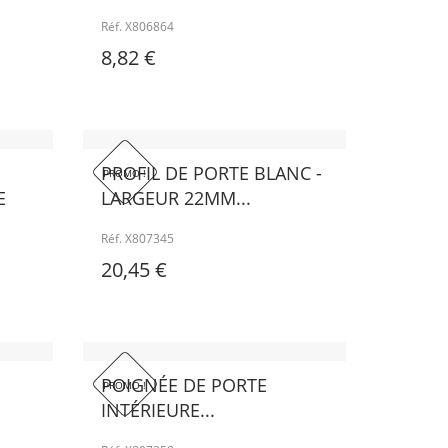
Réf. X806864
8,82 €
PROFIL DE PORTE BLANC -
PROMO !
E
LARGEUR 22MM...
Réf. X807345
20,45 €
POIGNÉE DE PORTE
PROMO !
INTÉRIEURE...