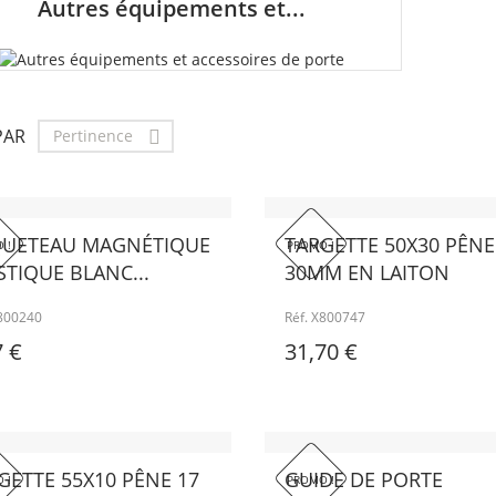
Autres équipements et...
PAR
Pertinence

UETEAU MAGNÉTIQUE
TARGETTE 50X30 PÊNE
 !
PROMO !
STIQUE BLANC...
30MM EN LAITON
X800240
Réf. X800747
7 €
31,70 €
GETTE 55X10 PÊNE 17
GUIDE DE PORTE
 !
PROMO !