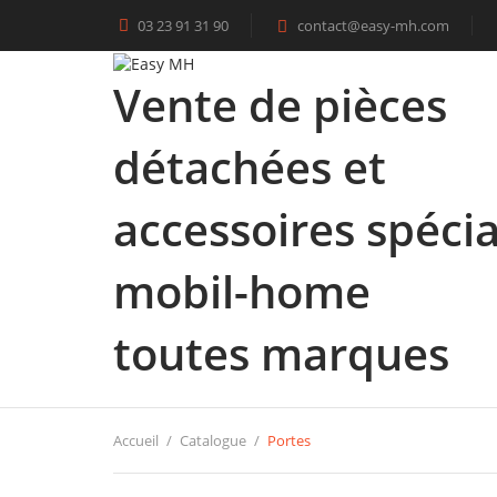
03 23 91 31 90
contact@easy-mh.com

Vente de pièces
détachées et
accessoires spécia
mobil-home
toutes marques
Accueil
Catalogue
Portes