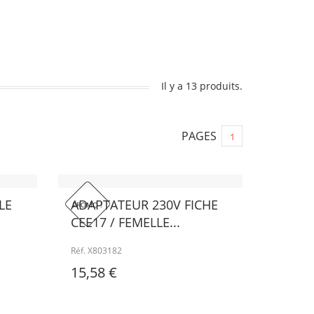
Il y a 13 produits.
PAGES
1
LE
ADAPTATEUR 230V FICHE
PROMO !
CEE17 / FEMELLE...
Réf. X803182
15,58 €