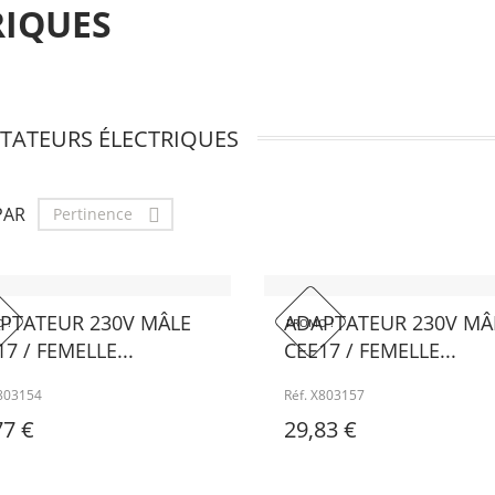
RIQUES
TATEURS ÉLECTRIQUES
PAR
Pertinence

PTATEUR 230V MÂLE
ADAPTATEUR 230V MÂ
 !
PROMO !
7 / FEMELLE...
CEE17 / FEMELLE...
X803154
Réf. X803157
77 €
29,83 €