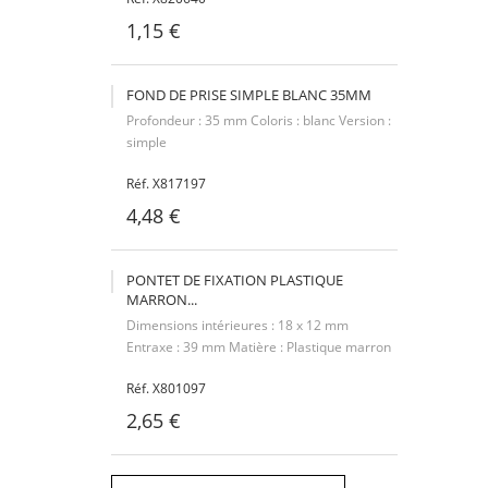
1,15 €
FOND DE PRISE SIMPLE BLANC 35MM
Profondeur : 35 mm Coloris : blanc Version :
simple
Réf. X817197
4,48 €
PONTET DE FIXATION PLASTIQUE
MARRON...
Dimensions intérieures : 18 x 12 mm
Entraxe : 39 mm Matière : Plastique marron
Réf. X801097
2,65 €