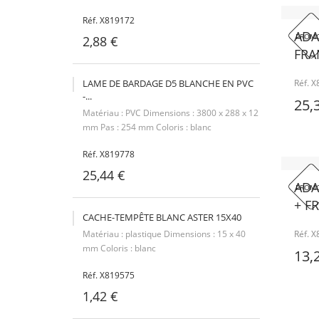
Réf. X819172
ADA
PROMO
2,88 €
FRAN
LAME DE BARDAGE D5 BLANCHE EN PVC
Réf. 
-...
25,
Matériau : PVC Dimensions : 3800 x 288 x 12
mm Pas : 254 mm Coloris : blanc
Réf. X819778
25,44 €
ADA
PROMO
+ FR
CACHE-TEMPÊTE BLANC ASTER 15X40
Matériau : plastique Dimensions : 15 x 40
Réf. 
mm Coloris : blanc
13,
Réf. X819575
1,42 €