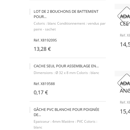
LOT DE 2 BOUCHONS DE BATTEMENT
ADA
POUR...
PROMO
CEE1
Coloris : blanc Conditionnement : vendus par
paire - sachet
Réf. 
Réf. X819209S
14,
13,28 €
CACHE SEUL POUR ASSEMBLAGE EN...
Dimensions : Ø 32 x 8 mm Coloris : blanc
ADA
PROMO
Réf. X819588
ANGL
0,17 €
Réf. 
GÂCHE PVC BLANCHE POUR POIGNÉE
15,
DE...
Epaisseur : 4mm Matière : PVC Coloris :
blanc