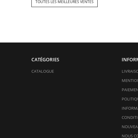
TOUTES LES MEILLEURES VENTES
CATÉGORIES
INFOR
CATALOGUE
LIVRAIS
MENTION
PAIEMEN
POLITIQ
INFORMA
CONDITI
NOUVEA
NOUS C