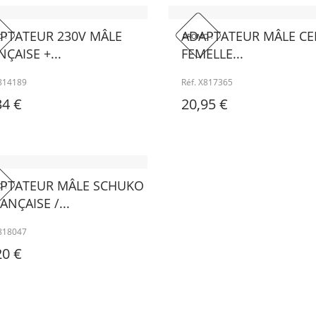
PTATEUR 230V MÂLE
ADAPTATEUR MÂLE CEE
 !
PROMO !
ÇAISE +...
FEMELLE...
X814189
Réf. X817365
34 €
20,95 €
PTATEUR MÂLE SCHUKO
 !
ANÇAISE /...
X818047
20 €