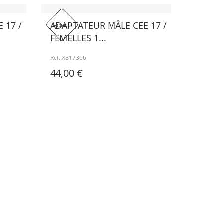
 17 /
ADAPTATEUR MÂLE CEE 17 /
PROMO !
FEMELLES 1...
Réf. X817366
44,00 €