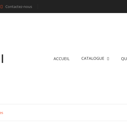
Contactez-nous

l
CATALOGUE
ACCUEIL
QU
es