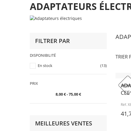
ADAPTATEURS ÉLECT
ADAP
FILTRER PAR
DISPONIBILITÉ
TRIER 
En stock
(13)
PRIX
ADA
PROMO
CEE1
8,00 € - 75,00 €
Réf. 
41,
MEILLEURES VENTES