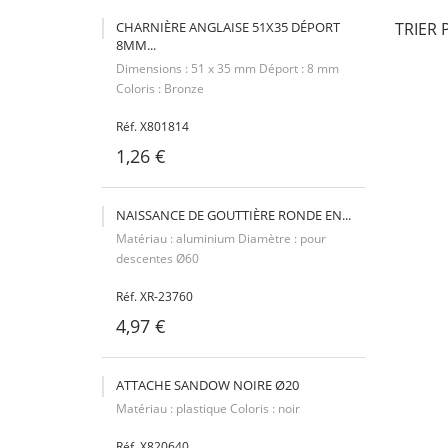
CHARNIÈRE ANGLAISE 51X35 DÉPORT
TRIER 
8MM...
Dimensions : 51 x 35 mm Déport : 8 mm
Coloris : Bronze
Réf. X801814
1,26 €
NAISSANCE DE GOUTTIÈRE RONDE EN...
Matériau : aluminium Diamètre : pour
descentes Ø60
Réf. XR-23760
4,97 €
ATTACHE SANDOW NOIRE Ø20
Matériau : plastique Coloris : noir
Réf. X820640