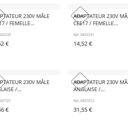
PTATEUR 230V MÂLE
ADAPTATEUR 230V MÂ
 !
PROMO !
7 / FEMELLE...
CEE17 / FEMELLE...
X803330
Réf. X803331
52 €
14,52 €
PTATEUR 230V MÂLE
ADAPTATEUR 230V MÂ
 !
PROMO !
AISE /...
ANGLAISE /...
X807721
Réf. X807912
46 €
31,55 €