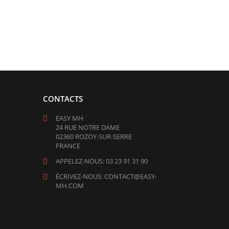
CONTACTS
EASY MH
24 RUE NOTRE DAME
02360 ROZOY-SUR-SERRE
FRANCE
APPELEZ-NOUS: 03 23 91 31 90
ÉCRIVEZ-NOUS: CONTACT@EASY-
MH.COM