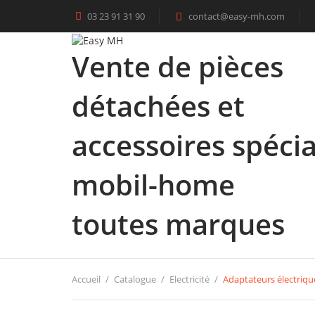
03 23 91 31 90
contact@easy-mh.com

Vente de pièces
détachées et
accessoires spécia
mobil-home
toutes marques
Accueil
Catalogue
Electricité
Adaptateurs électriqu