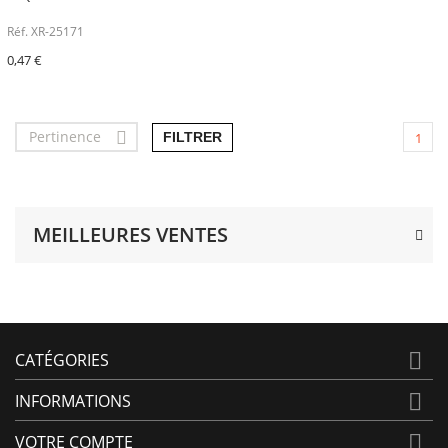
Réf. XR-25171
0,47 €
Pertinence

FILTRER
1
MEILLEURES VENTES

CATÉGORIES

INFORMATIONS

VOTRE COMPTE