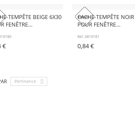
HE-TEMPÊTE BEIGE 6X30
CACHE-TEMPÊTE NOIR
 !
PROMO !
R FENÊTRE...
POUR FENÊTRE...
X819180
Réf. X819181
4 €
0,84 €
PAR
Pertinence
