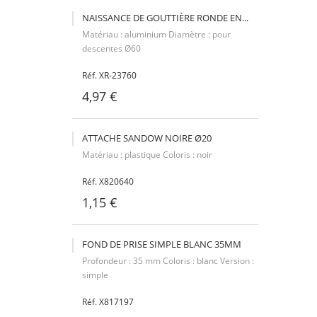
NAISSANCE DE GOUTTIÈRE RONDE EN...
Matériau : aluminium Diamètre : pour
descentes Ø60
Réf. XR-23760
4,97 €
ATTACHE SANDOW NOIRE Ø20
Matériau : plastique Coloris : noir
Réf. X820640
1,15 €
FOND DE PRISE SIMPLE BLANC 35MM
Profondeur : 35 mm Coloris : blanc Version :
simple
Réf. X817197