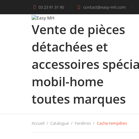
03 23 91 31 90
contact@easy-mh.com

Vente de pièces
détachées et
accessoires spécia
mobil-home
toutes marques
Accueil
Catalogue
Fenêtres
Cache-tempêtes