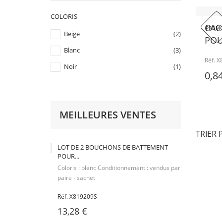
COLORIS
CAC
PROMO
Beige
(2)
POU
Blanc
(3)
Réf. 
Noir
(1)
0,8
MEILLEURES VENTES
TRIER 
LOT DE 2 BOUCHONS DE BATTEMENT
POUR...
Coloris : blanc Conditionnement : vendus par
paire - sachet
Réf. X819209S
13,28 €