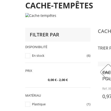
CACHE-TEMPÊTES
CACH
FILTRER PAR
DISPONIBILITÉ
TRIER 
En stock
(6)
PRIX
CAC
PROMO
POU
0,00 € - 2,00 €
Réf. 
0,9
MATÉRIAU
Plastique
(1)