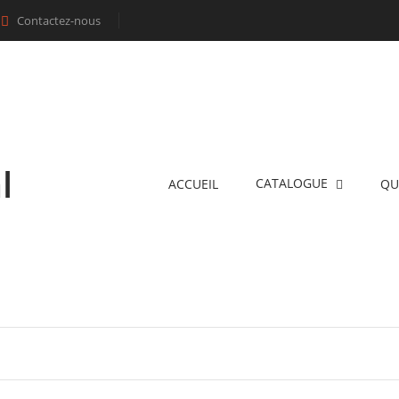
Contactez-nous

l
CATALOGUE
ACCUEIL
QU