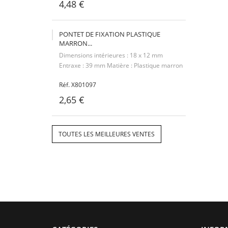
4,48 €
PONTET DE FIXATION PLASTIQUE
MARRON...
Dimensions intérieures : 18 x 12 mm
Entraxe : 39 mm Matière : Plastique marron
Réf. X801097
2,65 €
TOUTES LES MEILLEURES VENTES