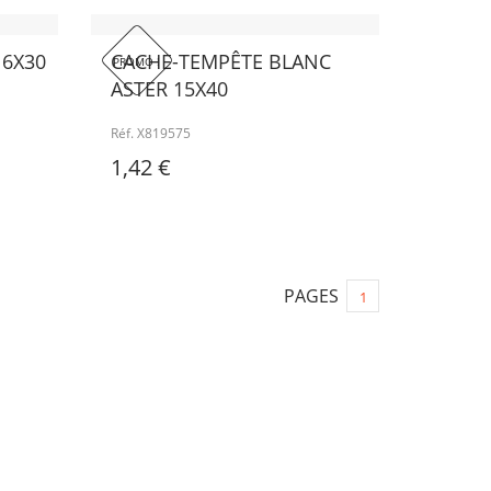
 6X30
CACHE-TEMPÊTE BLANC
PROMO !
ASTER 15X40
Réf. X819575
1,42 €
PAGES
1