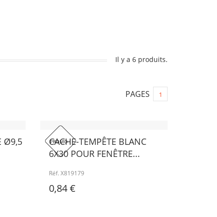
Il y a 6 produits.
PAGES
1
 Ø9,5
CACHE-TEMPÊTE BLANC
PROMO !
6X30 POUR FENÊTRE...
Réf. X819179
0,84 €