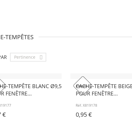
E-TEMPÊTES
PAR
Pertinence

HE-TEMPÊTE BLANC Ø9,5
CACHE-TEMPÊTE BEIGE
 !
PROMO !
R FENÊTRE...
POUR FENÊTRE...
X819177
Réf. X819178
7 €
0,95 €