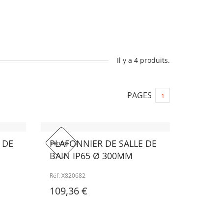
Il y a 4 produits.
PAGES
1
 DE
PLAFONNIER DE SALLE DE
PROMO !
BAIN IP65 Ø 300MM
Réf. X820682
109,36 €