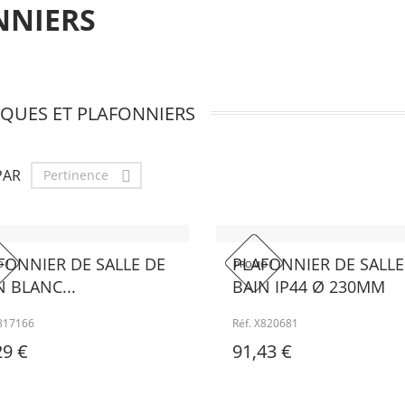
NNIERS
IQUES ET PLAFONNIERS
PAR
Pertinence

FONNIER DE SALLE DE
PLAFONNIER DE SALLE
 !
PROMO !
N BLANC...
BAIN IP44 Ø 230MM
X817166
Réf. X820681
29 €
91,43 €