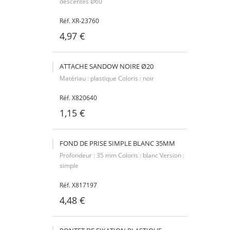
descentes Ø60
Réf. XR-23760
4,97 €
ATTACHE SANDOW NOIRE Ø20
Matériau : plastique Coloris : noir
Réf. X820640
1,15 €
FOND DE PRISE SIMPLE BLANC 35MM
Profondeur : 35 mm Coloris : blanc Version :
simple
Réf. X817197
4,48 €