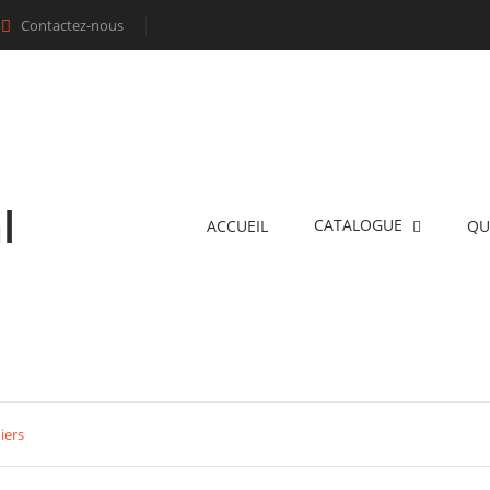
Contactez-nous

l
CATALOGUE
ACCUEIL
QU
iers