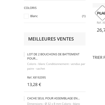
COLORIS
PLA
PROMO
Blanc
(1)
Réf. 
26,
MEILLEURES VENTES
LOT DE 2 BOUCHONS DE BATTEMENT
TRIER 
POUR...
Coloris : blanc Conditionnement : vendus par
paire - sachet
Réf. X819209S
13,28 €
CACHE SEUL POUR ASSEMBLAGE EN...
Dimensions : Ø 32 x 8 mm Coloris : blanc