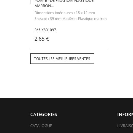
PONTET DE FIXATION PLASTIQUE
MARRON...
Dimensions intérieures : 18 x 12 mm
Entraxe : 39 mm Matière : Plastique marron
Réf. X801097
2,65 €
TOUTES LES MEILLEURES VENTES
CATÉGORIES
INFOR
CATALOGUE
LIVRAIS