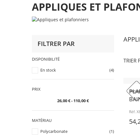
APPLIQUES ET PLAFO
APPL
FILTRER PAR
DISPONIBILITÉ
TRIER 
En stock
(4)
PRIX
PLA
PROMO
BAI
26,00 € - 110,00 €
Réf. 
54,
MATÉRIAU
Polycarbonate
(1)