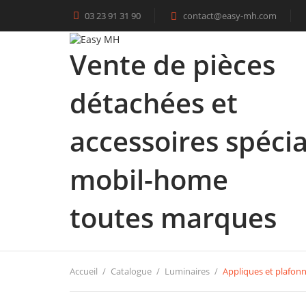
03 23 91 31 90
contact@easy-mh.com

Vente de pièces
détachées et
accessoires spécia
mobil-home
toutes marques
Accueil
Catalogue
Luminaires
Appliques et plafonn