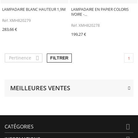
LAMPADAIRE BLANC HAUTEUR 1,9M
LAMPADAIRE EN PAPIER COLORIS
IVOIRE -...
Réf. XMH820279
Réf. XMH820278
283,66 €
199,27 €
Pertinence

FILTRER
1
MEILLEURES VENTES

CATÉGORIES