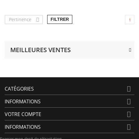
Pertinence

FILTRER
1
MEILLEURES VENTES

CATÉGORIES

INFORMATIONS

VOTRE COMPTE

INFORMATIONS
Exercer mon droit de rétractation