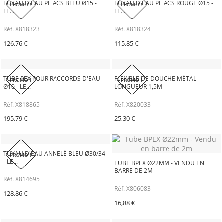
TUYAU D'EAU PE ACS BLEU Ø15 -
TUYAU D'EAU PE ACS ROUGE Ø15 -
PROMO !
PROMO !
LE...
LE...
Réf. X818323
Réf. X818324
126,76 €
115,85 €
TUBE PEX POUR RACCORDS D'EAU
FLEXIBLE DE DOUCHE MÉTAL
PROMO !
PROMO !
Ø10 - LE...
LONGUEUR 1,5M
Réf. X818865
Réf. X820033
195,79 €
25,30 €
TUYAU D'EAU ANNELÉ BLEU Ø30/34
PROMO !
- LE...
TUBE BPEX Ø22MM - VENDU EN
BARRE DE 2M
Réf. X814695
Réf. X806083
128,86 €
16,88 €