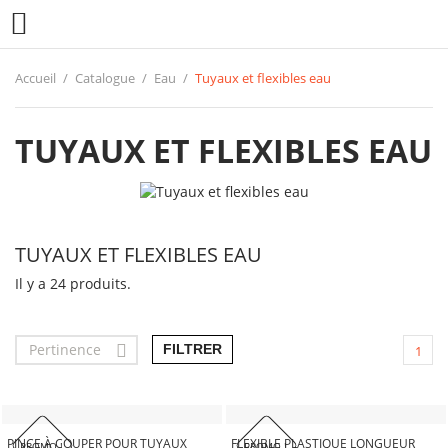

Accueil
Catalogue
Eau
Tuyaux et flexibles eau
TUYAUX ET FLEXIBLES EAU
TUYAUX ET FLEXIBLES EAU
Il y a 24 produits.
Pertinence

FILTRER
1
PINCE À COUPER POUR TUYAUX
FLEXIBLE PLASTIQUE LONGUEUR
PROMO !
PROMO !