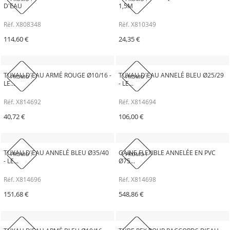
D'EAU
1,5M
Réf. X808348
Réf. X810349
114,60 €
24,35 €
TUYAU D'EAU ARMÉ ROUGE Ø10/16 -
TUYAU D'EAU ANNELÉ BLEU Ø25/29
PROMO !
PROMO !
LE...
- LE...
Réf. X814692
Réf. X814694
40,72 €
106,00 €
TUYAU D'EAU ANNELÉ BLEU Ø35/40
GAINE FLEXIBLE ANNELÉE EN PVC
PROMO !
PROMO !
- LE...
Ø75...
Réf. X814696
Réf. X814698
151,68 €
548,86 €