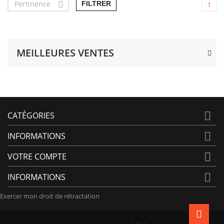
Pertinence

FILTRER
1
MEILLEURES VENTES

CATÉGORIES

INFORMATIONS

VOTRE COMPTE

INFORMATIONS
Exercer mon droit de rétractation