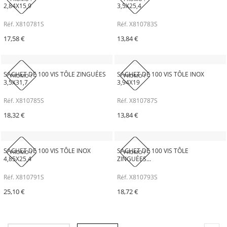
2,84X15,9
3,5X25,4
Réf. X810781S
Réf. X810783S
17,58 €
13,84 €
SACHET DE 100 VIS TÔLE ZINGUÉES
SACHET DE 100 VIS TÔLE INOX
PROMO !
PROMO !
3,5X31,7
3,94X19
Réf. X810785S
Réf. X810787S
18,32 €
13,84 €
SACHET DE 100 VIS TÔLE INOX
SACHET DE 100 VIS TÔLE
PROMO !
PROMO !
4,85X25,4
ZINGUÉES...
Réf. X810791S
Réf. X810793S
25,10 €
18,72 €