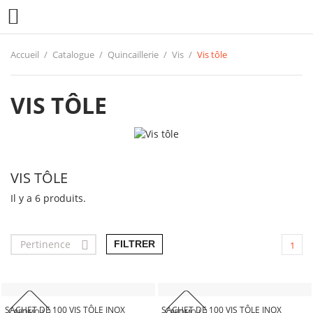

Accueil
Catalogue
Quincaillerie
Vis
Vis tôle
VIS TÔLE
VIS TÔLE
Il y a 6 produits.
Pertinence

FILTRER
1
SACHET DE 100 VIS TÔLE INOX
SACHET DE 100 VIS TÔLE INOX
PROMO !
PROMO !