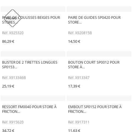
PAIRE DE COULISSES BEIGES POUR
PAIRE DE GUIDES SP0420 POUR
PROMO !
STORES...
STORE...
Réf. X925320
Réf. X920815B
86,29 €
14,50 €
BLISTER DE 2 TIRETTES LONGUES
BOUTON COURT SP0012 POUR
SP0153...
STORE À...
Réf. X913346B
Réf. X913347
25,19 €
17,39 €
RESSORT FM0040 POUR STORE À
EMBOUT SP0152 POUR STORE À
FRICTION...
FRICTION...
Réf. X915620
Réf. X917311
34,72 €
11,63 €