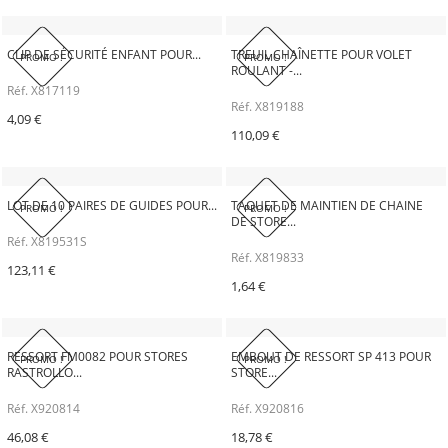
CLIP DE SÉCURITÉ ENFANT POUR...
TREUIL CHAÎNETTE POUR VOLET
PROMO !
PROMO !
ROULANT -...
Réf. X817119
Réf. X819188
4,09 €
110,09 €
LOT DE 10 PAIRES DE GUIDES POUR...
TAQUET DE MAINTIEN DE CHAINE
PROMO !
PROMO !
DE STORE...
Réf. X819531S
Réf. X819833
123,11 €
1,64 €
RESSORT FM0082 POUR STORES
EMBOUT DE RESSORT SP 413 POUR
PROMO !
PROMO !
RASTROLLO...
STORE...
Réf. X920814
Réf. X920816
46,08 €
18,78 €