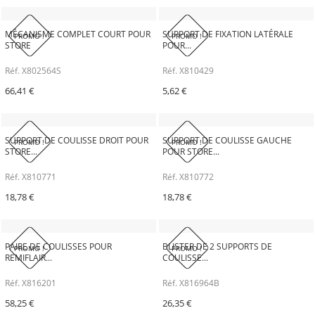
MÉCANISME COMPLET COURT POUR
SUPPORT DE FIXATION LATÉRALE
PROMO !
PROMO !
STORE
POUR...
Réf. X802564S
Réf. X810429
66,41 €
5,62 €
SUPPORT DE COULISSE DROIT POUR
SUPPORT DE COULISSE GAUCHE
PROMO !
PROMO !
STORE...
POUR STORE...
Réf. X810771
Réf. X810772
18,78 €
18,78 €
PAIRE DE COULISSES POUR
BLISTER DE 2 SUPPORTS DE
PROMO !
PROMO !
REMIFLAIR...
COULISSE...
Réf. X816201
Réf. X816964B
58,25 €
26,35 €