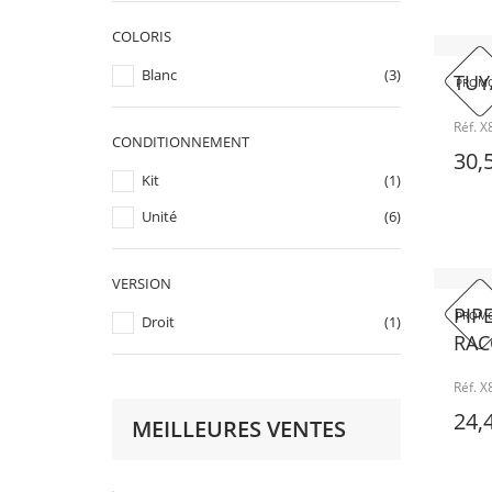
COLORIS
Blanc
(3)
TUY
PROMO
Réf. 
CONDITIONNEMENT
30,
Kit
(1)
Unité
(6)
VERSION
PIP
PROMO
Droit
(1)
RAC
Réf. 
24,
MEILLEURES VENTES