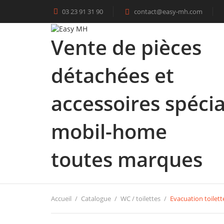
03 23 91 31 90
contact@easy-mh.com

Vente de pièces
détachées et
accessoires spécia
mobil-home
toutes marques
Accueil
Catalogue
WC / toilettes
Evacuation toilett