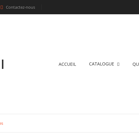
Contactez-nous

l
CATALOGUE
ACCUEIL
QU
es