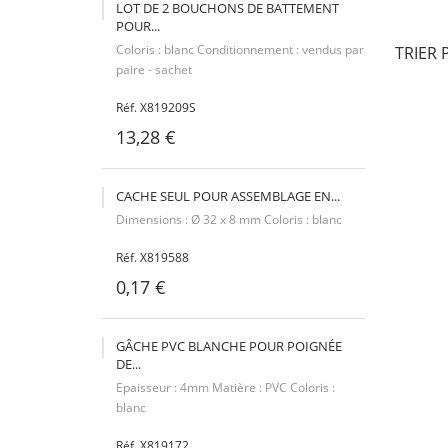
LOT DE 2 BOUCHONS DE BATTEMENT
POUR...
Coloris : blanc Conditionnement : vendus par
TRIER 
paire - sachet
Réf. X819209S
13,28 €
CACHE SEUL POUR ASSEMBLAGE EN...
Dimensions : Ø 32 x 8 mm Coloris : blanc
Réf. X819588
0,17 €
GÂCHE PVC BLANCHE POUR POIGNÉE
DE...
Epaisseur : 4mm Matière : PVC Coloris :
blanc
Réf. X819172