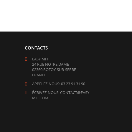
CONTACTS
EASY MH
24 RUE NOTRE DAME
02360 ROZOY-SUR-SERRE
FRANCE
APPELEZ-NOUS: 03 23 91 31 90
ÉCRIVEZ-NOUS: CONTACT@EASY-
MH.COM