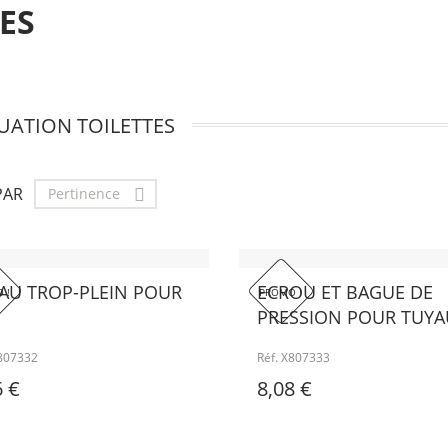
ES
UATION TOILETTES
PAR
Pertinence

AU TROP-PLEIN POUR
ECROU ET BAGUE DE
 !
PROMO !
PRESSION POUR TUYAU
X807332
Réf. X807333
6 €
8,08 €