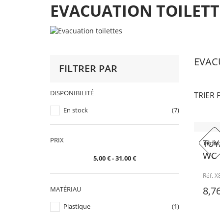
EVACUATION TOILETT
EVAC
FILTRER PAR
DISPONIBILITÉ
TRIER 
En stock
(7)
PRIX
TUY
PROMO
WC
5,00 € - 31,00 €
Réf. 
8,7
MATÉRIAU
Plastique
(1)