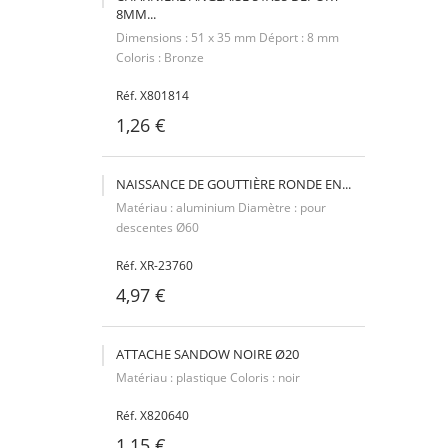
8MM...
Dimensions : 51 x 35 mm Déport : 8 mm
Coloris : Bronze
Réf. X801814
1,26 €
NAISSANCE DE GOUTTIÈRE RONDE EN...
Matériau : aluminium Diamètre : pour
descentes Ø60
Réf. XR-23760
4,97 €
ATTACHE SANDOW NOIRE Ø20
Matériau : plastique Coloris : noir
Réf. X820640
1,15 €