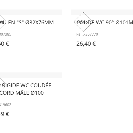
AU EN "S" Ø32X76MM
COUDE WC 90° Ø101
 !
PROMO !
X807385
Réf. X807770
50 €
26,40 €
E RIGIDE WC COUDÉE
 !
CORD MÂLE Ø100
X819602
49 €