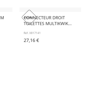
MM
CONNECTEUR DROIT
PROMO !
TOILETTES MULTIKWIK...
Réf. X817141
27,16 €