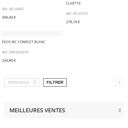
CUVETTE
Réf. XR-29487
Réf. XR-30701
496,40 €
278,74 €
PACK WC COMPLET BLANC
Réf. XMH820070
243,80 €
Pertinence

FILTRER
1
MEILLEURES VENTES