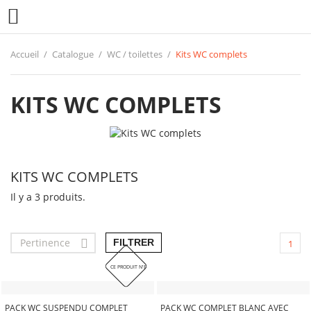

Accueil
Catalogue
WC / toilettes
Kits WC complets
KITS WC COMPLETS
KITS WC COMPLETS
Il y a 3 produits.
Pertinence

FILTRER
1
CE PRODUIT N'EST PLUS EN STOCK
PACK WC SUSPENDU COMPLET
PACK WC COMPLET BLANC AVEC