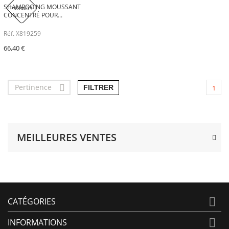
SHAMPOOING MOUSSANT
PROMO !
CONCENTRÉ POUR...
Réf. X819259
66,40 €
Pertinence

FILTRER
1
MEILLEURES VENTES

CATÉGORIES

INFORMATIONS